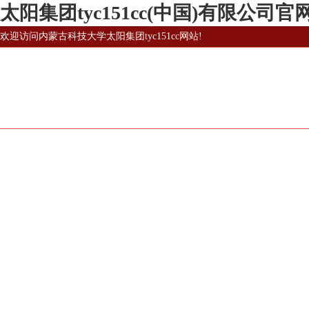
太阳集团tyc151cc(中国)有限公司官
欢迎访问内蒙古科技大学太阳集团tyc151cc网站!