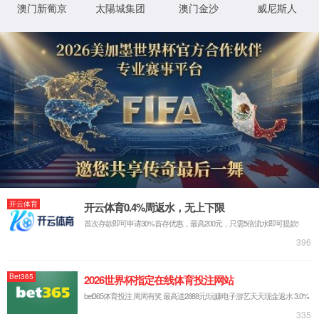
2022-10-20
内蒙古科技大学学士学位授予实施细则
2022-10-20
内蒙古科技大学本科学生学籍管理规定
2022-10-20
内蒙古科技大学学生考试违纪处理细则
2022-10-20
太阳集团tyc151cc课堂教学准入制度实施细则（试行）