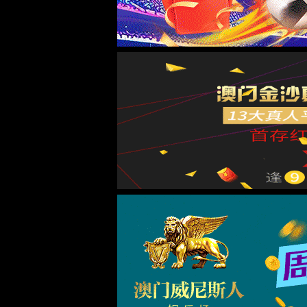
为助力2023级、2024级学生锚定考研方向
方呼和浩特中心优秀择校择专业规划师于翔主讲
于翔紧扣经济学、管理学不同专业考研特点
设置、备考阶段安排、复习资料遴选、复试环节
讲座中，于翔坚持以学生需求为导向，围绕
出了提前锚定目标方向、科学统筹时间资源、坚
此次考研指导专题讲座，是学院聚焦学生成
键方法，更有效坚定了学生考研升学的目标信
导、考公专题活动，以多元化的育人载体为学生