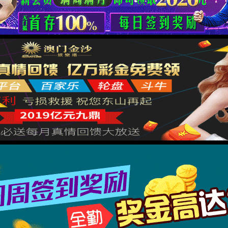
时间：2026-04-23 16:52 浏览数：
46
次
、科学规划备考路径，4月23日，太阳集团tyc15
，学院60余名学生参加。
，聚焦学生备考实际困惑，从院校选择、专业定
准备等关键内容，为学生科学备考提供了清晰指
大学四年考研关键节点、各学科复习策略、备考
持常态化积累提升等易被忽视的备考关键环节，
长成才、落实立德树人根本任务的一项务实举措
念与奋进决心。学院将始终锚定学生成长核心需
成长赋能，切实助力学生实现全面发展、成长成