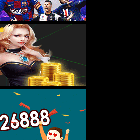
1cc在文馨书院A102教室组织开展考研指导专题讲
位、复习规划、时间管理等方面，系统阐释了考
引。
心态调适等核心内容进行系统拆解与实践示范，
切实为学生答疑解惑、明晰路径。
，不仅帮助同学们系统掌握了科学备考与学业规
求，持续深化育人实效，积极开展更多精准化的
才。