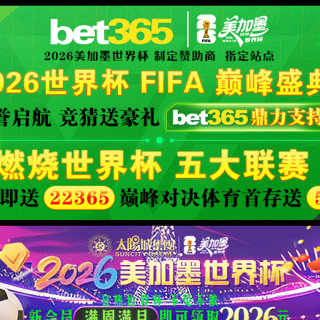
网
作
师资队伍
本科生教育
学科建设
作
>> 正文
太阳集团tyc151cc举办考研指导专题讲座